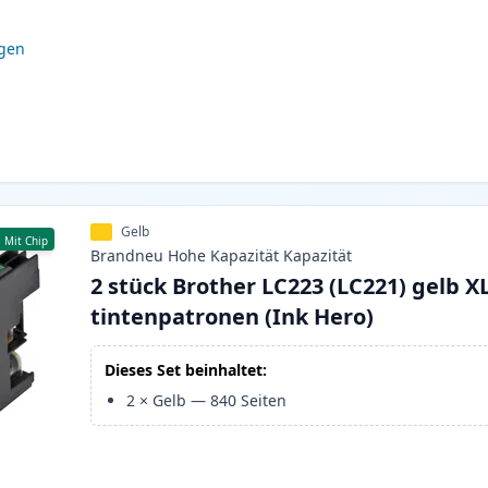
igen
Gelb
Mit Chip
Brandneu
Hohe Kapazität
Kapazität
2 stück Brother LC223 (LC221) gelb X
tintenpatronen (Ink Hero)
Dieses Set beinhaltet:
2
×
Gelb
—
840
Seiten