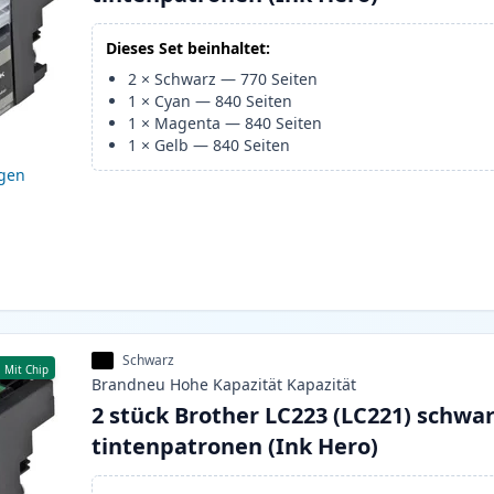
Dieses Set beinhaltet:
2
×
Schwarz
—
770
Seiten
1
×
Cyan
—
840
Seiten
1
×
Magenta
—
840
Seiten
1
×
Gelb
—
840
Seiten
igen
Schwarz
Mit Chip
Brandneu
Hohe Kapazität
Kapazität
2 stück Brother LC223 (LC221) schwar
tintenpatronen (Ink Hero)