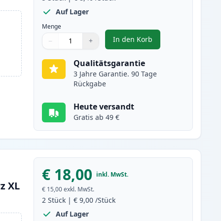
Auf Lager
Menge
In den Korb
−
+
,
5 stück Brother LC223 (LC
Menge
Verwenden Sie die Tasten, um anzupassen
Menge
:
1
Qualitätsgarantie
3 Jahre Garantie. 90 Tage
Rückgabe
Heute versandt
Gratis ab 49 €
€ 18,00
inkl. MwSt.
z XL
€ 15,00
exkl. MwSt.
2
Stück
|
€ 9,00
/Stück
Auf Lager