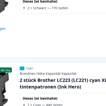
Dieses Set beinhaltet:
2
×
Schwarz
—
770
Seiten
igen
Cyan
Mit Chip
Brandneu
Hohe Kapazität
Kapazität
2 stück Brother LC223 (LC221) cyan X
tintenpatronen (Ink Hero)
Dieses Set beinhaltet:
2
×
Cyan
—
840
Seiten