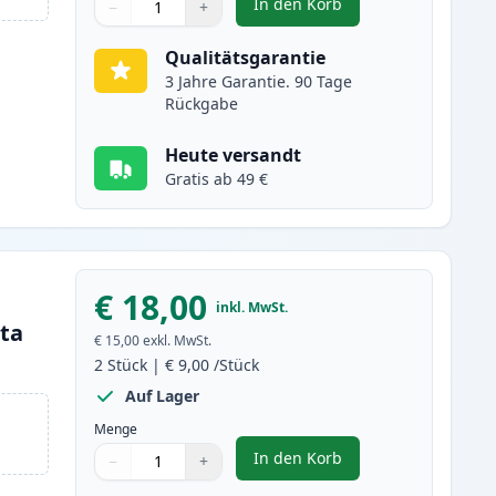
In den Korb
−
+
,
2 stück Brother LC223 (LC
Menge
Verwenden Sie die Tasten, um anzupassen
Menge
:
1
Qualitätsgarantie
3 Jahre Garantie. 90 Tage
Rückgabe
Heute versandt
Gratis ab 49 €
€ 18,00
inkl. MwSt.
nta
€ 15,00
exkl. MwSt.
2
Stück
|
€ 9,00
/Stück
Auf Lager
Menge
In den Korb
−
+
,
2 stück Brother LC223 (L
Menge
Verwenden Sie die Tasten, um anzupassen
Menge
:
1