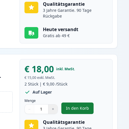
Qualitätsgarantie
3 Jahre Garantie. 90 Tage
Rückgabe
Heute versandt
Gratis ab 49 €
€ 18,00
inkl. MwSt.
L
€ 15,00
exkl. MwSt.
2
Stück
|
€ 9,00
/Stück
Auf Lager
Menge
In den Korb
−
+
,
2 stück Brother LC223 (LC
Menge
Verwenden Sie die Tasten, um anzupassen
Menge
:
1
Qualitätsgarantie
3 Jahre Garantie. 90 Tage