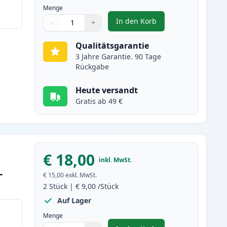
Menge
In den Korb
−
+
,
2 stück Brother LC223 (LC
Menge
Verwenden Sie die Tasten, um anzupassen
Menge
:
1
Qualitätsgarantie
3 Jahre Garantie. 90 Tage
Rückgabe
Heute versandt
Gratis ab 49 €
€ 18,00
inkl. MwSt.
L
€ 15,00
exkl. MwSt.
2
Stück
|
€ 9,00
/Stück
Auf Lager
Menge