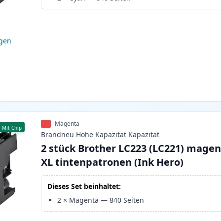
igen
Magenta
Mit Chip
Brandneu
Hohe Kapazität
Kapazität
2 stück Brother LC223 (LC221) mage
XL tintenpatronen (Ink Hero)
Dieses Set beinhaltet:
2
×
Magenta
—
840
Seiten