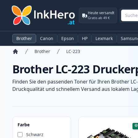
Heute versandt
Gratis ab 49 €
Brother
Canon
Epson
HP
Lexmark
Samsun
Brother
LC-223
Startseite
Brother LC-223 Drucker
Finden Sie den passenden Toner für Ihren Brother LC
Druckqualität und schnellem Versand aus lokalem Lage
Produkte
Farbe
Schwarz