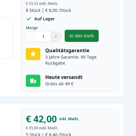
€ 53,33
exkl. MwSt.
8
Stück
|
€ 8,00
/Stück
Auf Lager
Menge
In den Korb
−
+
,
8 stück Brother LC223 (LC
Menge
Verwenden Sie die Tasten, um anzupassen
Menge
:
1
Qualitätsgarantie
3 Jahre Garantie. 90 Tage
Rückgabe
Heute versandt
Gratis ab 49 €
€ 42,00
inkl. MwSt.
€ 35,00
exkl. MwSt.
5
Stück
|
€ 8,40
/Stück