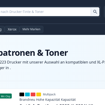
g
Xerox
Mehr Marken
patronen & Toner
-223 Drucker mit unserer Auswahl an kompatiblen und XL-Pa
r in .
Multipack
Mit Chip
Brandneu
Hohe Kapazität
Kapazität