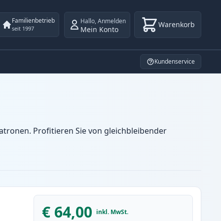
Familienbetrieb
Hallo
,
Anmelden
Warenkorb
Mein Konto
seit 1997
Kundenservice
tronen. Profitieren Sie von gleichbleibender
€ 64,00
inkl. MwSt.