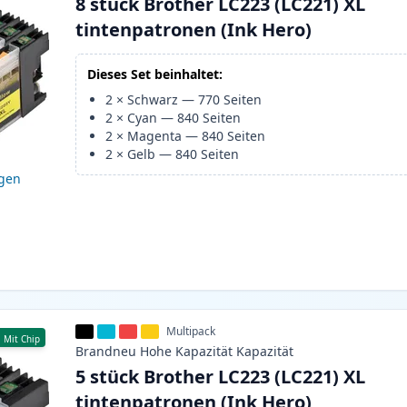
8 stück Brother LC223 (LC221) XL
tintenpatronen (Ink Hero)
Dieses Set beinhaltet:
2
×
Schwarz
—
770
Seiten
2
×
Cyan
—
840
Seiten
2
×
Magenta
—
840
Seiten
2
×
Gelb
—
840
Seiten
igen
Multipack
Mit Chip
Brandneu
Hohe Kapazität
Kapazität
5 stück Brother LC223 (LC221) XL
tintenpatronen (Ink Hero)