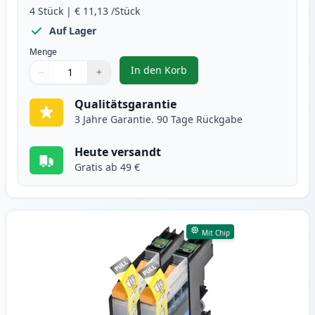
4
Stück
|
€ 11,13
/Stück
Auf Lager
Menge
In den Korb
−
+
,
4 stück Brother LC129 & LC125 X
Menge
Verwenden Sie die Tasten, um anzupassen
Menge
:
1
Qualitätsgarantie
3 Jahre Garantie. 90 Tage Rückgabe
Heute versandt
Gratis ab 49 €
Mit Chip