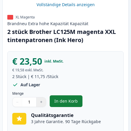
Vollständige Details anzeigen
XL Magenta
Brandneu
Extra hohe Kapazität
Kapazität
2 stück Brother LC125M magenta XXL
tintenpatronen (Ink Hero)
€ 23,50
inkl. MwSt.
€ 19,58
exkl. MwSt.
2
Stück
|
€ 11,75
/Stück
Auf Lager
Menge
In den Korb
−
+
,
2 stück Brother LC125M magenta
Menge
Verwenden Sie die Tasten, um anzupassen
Menge
:
1
Qualitätsgarantie
3 Jahre Garantie. 90 Tage Rückgabe