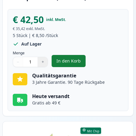
€ 42,50
inkl. MwSt.
€ 35,42
exkl. MwSt.
5
Stück
|
€ 8,50
/Stück
Auf Lager
Menge
In den Korb
−
+
,
5 stück Brother LC127 & LC125 X
Menge
Verwenden Sie die Tasten, um anzupassen
Menge
:
1
Qualitätsgarantie
3 Jahre Garantie. 90 Tage Rückgabe
Heute versandt
Gratis ab 49 €
Mit Chip