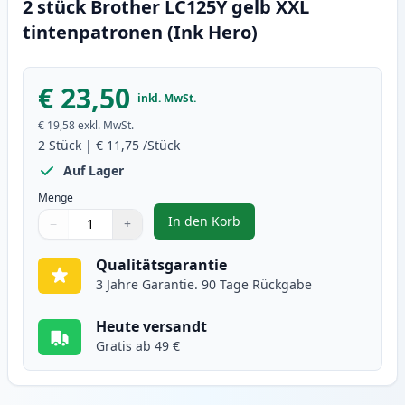
2 stück Brother LC125Y gelb XXL
tintenpatronen (Ink Hero)
€ 23,50
inkl. MwSt.
€ 19,58
exkl. MwSt.
2
Stück
|
€ 11,75
/Stück
Auf Lager
Menge
In den Korb
−
+
,
2 stück Brother LC125Y gelb XXL
Menge
Verwenden Sie die Tasten, um anzupassen
Menge
:
1
Qualitätsgarantie
3 Jahre Garantie. 90 Tage Rückgabe
Heute versandt
Gratis ab 49 €