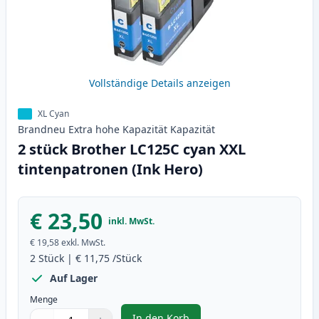
Vollständige Details anzeigen
XL Cyan
Brandneu
Extra hohe Kapazität
Kapazität
2 stück Brother LC125C cyan XXL
tintenpatronen (Ink Hero)
€ 23,50
inkl. MwSt.
€ 19,58
exkl. MwSt.
2
Stück
|
€ 11,75
/Stück
Auf Lager
Menge
In den Korb