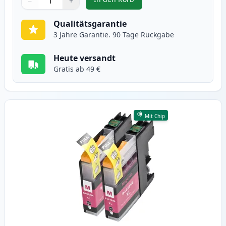
−
+
,
2 stück Brother LC125C cyan XXL
Menge
Verwenden Sie die Tasten, um anzupassen
Menge
:
1
Qualitätsgarantie
3 Jahre Garantie. 90 Tage Rückgabe
Heute versandt
Gratis ab 49 €
Mit Chip