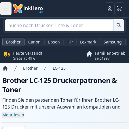
Warenk
Anmelden
Brother
Canon
Epson
HP
Lexmark
Samsung
Heute versandt
Familienbetrieb
Gratis ab 49 €
seit 1997
Brother
LC-125
Startseite
Brother LC-125 Druckerpatronen &
Toner
Finden Sie den passenden Toner für Ihren Brother LC-
125 Drucker mit unserer Auswahl an kompatiblen und
XL-Patronen. Profitieren Sie von gleichbleibender
Mehr lesen
Druckqualität und schnellem Versand aus lokalem Lager
in .