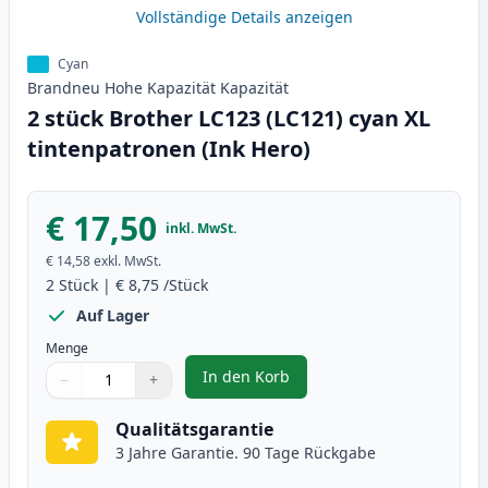
Vollständige Details anzeigen
Cyan
Brandneu
Hohe Kapazität
Kapazität
2 stück Brother LC123 (LC121) cyan XL
tintenpatronen (Ink Hero)
€ 17,50
inkl. MwSt.
€ 14,58
exkl. MwSt.
2
Stück
|
€ 8,75
/Stück
Auf Lager
Menge
In den Korb
−
+
,
2 stück Brother LC123 (LC121) c
Menge
Verwenden Sie die Tasten, um anzupassen
Menge
:
1
Qualitätsgarantie
3 Jahre Garantie. 90 Tage Rückgabe