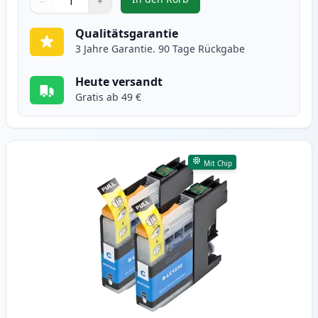
−
+
,
2 stück Brother LC123 (LC121) s
Menge
Verwenden Sie die Tasten, um anzupassen
Menge
:
1
Qualitätsgarantie
3 Jahre Garantie. 90 Tage Rückgabe
Heute versandt
Gratis ab 49 €
Mit Chip