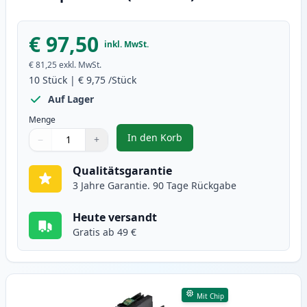
€ 97,50
inkl. MwSt.
€ 81,25
exkl. MwSt.
10
Stück
|
€ 9,75
/Stück
Auf Lager
Menge
In den Korb
−
+
,
10 stück Brother LC123 (LC121) 
Menge
Verwenden Sie die Tasten, um anzupassen
Menge
:
1
Qualitätsgarantie
3 Jahre Garantie. 90 Tage Rückgabe
Heute versandt
Gratis ab 49 €
Mit Chip