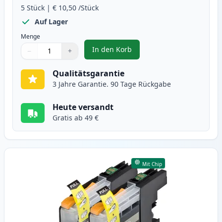
5
Stück
|
€ 10,50
/Stück
Auf Lager
Menge
In den Korb
−
+
,
5 stück Brother LC123 (LC121) s
Menge
Verwenden Sie die Tasten, um anzupassen
Menge
:
1
Qualitätsgarantie
3 Jahre Garantie. 90 Tage Rückgabe
Heute versandt
Gratis ab 49 €
Mit Chip