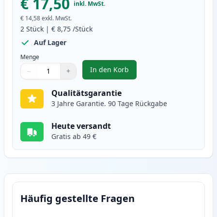
€ 17,50
inkl. MwSt.
€ 14,58
exkl. MwSt.
2
Stück
|
€ 8,75
/Stück
Auf Lager
Menge
In den Korb
−
+
,
2 stück Brother LC123 (LC121) g
Menge
Verwenden Sie die Tasten, um anzupassen
Menge
:
1
Qualitätsgarantie
3 Jahre Garantie. 90 Tage Rückgabe
Heute versandt
Gratis ab 49 €
Häufig gestellte Fragen