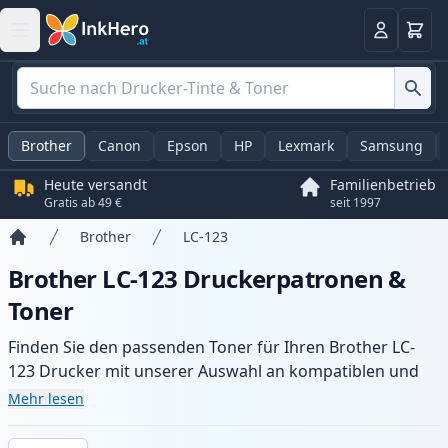
Warenk
Anmelden
Brother
Canon
Epson
HP
Lexmark
Samsung
Heute versandt
Familienbetrieb
Gratis ab 49 €
seit 1997
Brother
LC-123
Startseite
Brother LC-123 Druckerpatronen &
Toner
Finden Sie den passenden Toner für Ihren Brother LC-
123 Drucker mit unserer Auswahl an kompatiblen und
XL-Patronen. Profitieren Sie von gleichbleibender
Mehr lesen
Druckqualität und schnellem Versand aus lokalem Lager
in .