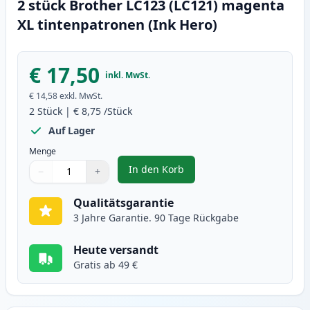
2 stück Brother LC123 (LC121) magenta
XL tintenpatronen (Ink Hero)
€ 17,50
inkl. MwSt.
€ 14,58
exkl. MwSt.
2
Stück
|
€ 8,75
/Stück
Auf Lager
Menge
In den Korb
−
+
,
2 stück Brother LC123 (LC121) m
Menge
Verwenden Sie die Tasten, um anzupassen
Menge
:
1
Qualitätsgarantie
3 Jahre Garantie. 90 Tage Rückgabe
Heute versandt
Gratis ab 49 €