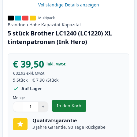
Vollständige Details anzeigen
Multipack
Brandneu
Hohe Kapazität
Kapazität
5 stück Brother LC1240 (LC1220) XL
tintenpatronen (Ink Hero)
€ 39,50
inkl. MwSt.
€ 32,92
exkl. MwSt.
5
Stück
|
€ 7,90
/Stück
Auf Lager
Menge
In den Korb
−
+
,
5 stück Brother LC1240 (LC1220)
Menge
Verwenden Sie die Tasten, um anzupassen
Menge
:
1
Qualitätsgarantie
3 Jahre Garantie. 90 Tage Rückgabe