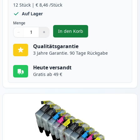
12
Stück
|
€ 8,46
/Stück
Auf Lager
Menge
In den Korb
−
+
,
12 stück Brother LC1240 (LC1220
Menge
Verwenden Sie die Tasten, um anzupassen
Menge
:
1
Qualitätsgarantie
3 Jahre Garantie. 90 Tage Rückgabe
Heute versandt
Gratis ab 49 €