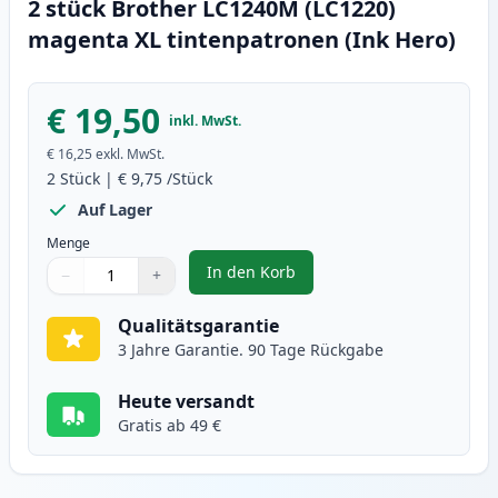
2 stück Brother LC1240M (LC1220)
magenta XL tintenpatronen (Ink Hero)
€ 19,50
inkl. MwSt.
€ 16,25
exkl. MwSt.
2
Stück
|
€ 9,75
/Stück
Auf Lager
Menge
In den Korb
−
+
,
2 stück Brother LC1240M (LC122
Menge
Verwenden Sie die Tasten, um anzupassen
Menge
:
1
Qualitätsgarantie
3 Jahre Garantie. 90 Tage Rückgabe
Heute versandt
Gratis ab 49 €