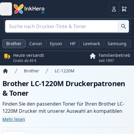
Warenk
Anmelden
Brother
Canon
Epson
HP
Lexmark
Samsung
Heute versandt
Familienbetrieb
Gratis ab 49 €
seit 1997
Brother
LC-1220M
Startseite
Brother LC-1220M Druckerpatronen
& Toner
Finden Sie den passenden Toner für Ihren Brother LC-
1220M Drucker mit unserer Auswahl an kompatiblen
und XL-Patronen. Profitieren Sie von gleichbleibender
Mehr lesen
Druckqualität und schnellem Versand aus lokalem Lager
in .