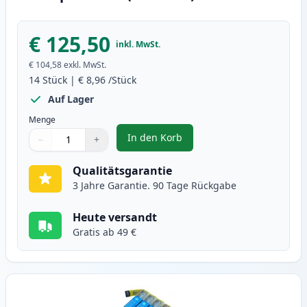
€ 125,50
inkl. MwSt.
€ 104,58
exkl. MwSt.
14
Stück
|
€ 8,96
/Stück
Auf Lager
Menge
In den Korb
−
+
,
14 stück Brother LC1240 (LC1220
Menge
Verwenden Sie die Tasten, um anzupassen
Menge
:
1
Qualitätsgarantie
3 Jahre Garantie. 90 Tage Rückgabe
Heute versandt
Gratis ab 49 €