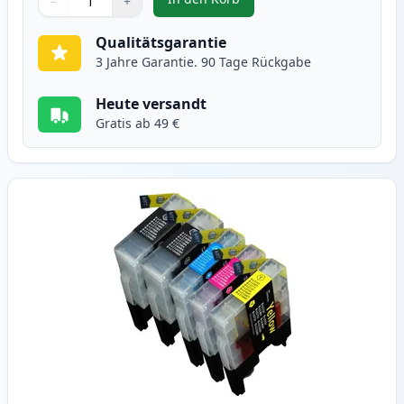
−
+
,
10 stück Brother LC1240 (LC1220
Menge
Verwenden Sie die Tasten, um anzupassen
Menge
:
1
Qualitätsgarantie
3 Jahre Garantie. 90 Tage Rückgabe
Heute versandt
Gratis ab 49 €