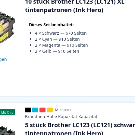
10 stück Brother LC123 (LC121) XL
tintenpatronen (Ink Hero)
Dieses Set beinhaltet:
4
×
Schwarz
—
670
Seiten
2
×
Cyan
—
910
Seiten
2
×
Magenta
—
910
Seiten
2
×
Gelb
—
910
Seiten
igen
Multipack
Mit Chip
Brandneu
Hohe Kapazität
Kapazität
5 stück Brother LC123 (LC121) schwar
tintenpatronen (Ink Hero)