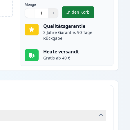
Menge
In den Korb
−
+
,
2 stück Brother LC123 (LC
Menge
Verwenden Sie die Tasten, um anzupassen
Menge
:
1
Qualitätsgarantie
3 Jahre Garantie. 90 Tage
Rückgabe
Heute versandt
Gratis ab 49 €