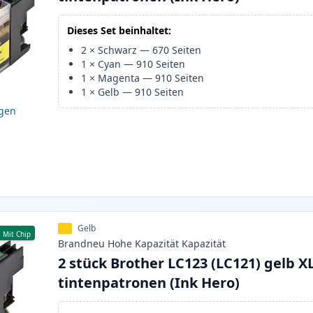
Dieses Set beinhaltet:
2
×
Schwarz
—
670
Seiten
1
×
Cyan
—
910
Seiten
1
×
Magenta
—
910
Seiten
1
×
Gelb
—
910
Seiten
igen
Gelb
Mit Chip
Brandneu
Hohe Kapazität
Kapazität
2 stück Brother LC123 (LC121) gelb X
tintenpatronen (Ink Hero)