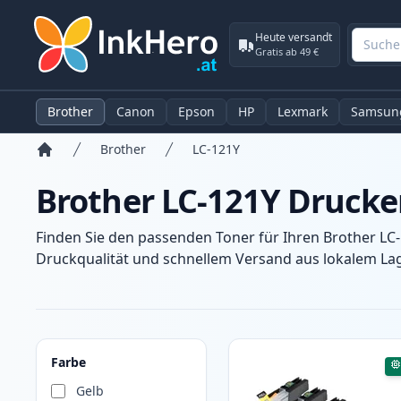
Heute versandt
Gratis ab 49 €
Brother
Canon
Epson
HP
Lexmark
Samsun
Brother
LC-121Y
Startseite
Brother LC-121Y Drucke
Finden Sie den passenden Toner für Ihren Brother LC
Druckqualität und schnellem Versand aus lokalem Lage
Produkte
Farbe
Gelb