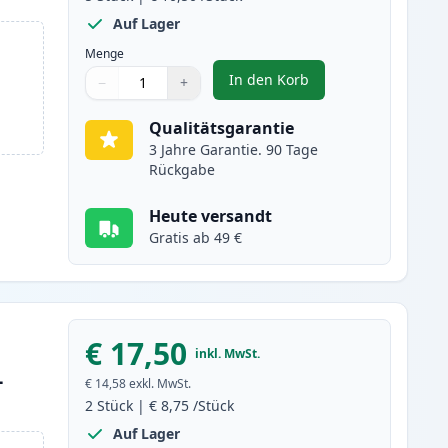
Auf Lager
Menge
In den Korb
−
+
,
5 stück Brother LC123 (LC
Menge
Verwenden Sie die Tasten, um anzupassen
Menge
:
1
Qualitätsgarantie
3 Jahre Garantie. 90 Tage
Rückgabe
Heute versandt
Gratis ab 49 €
€ 17,50
inkl. MwSt.
L
€ 14,58
exkl. MwSt.
2
Stück
|
€ 8,75
/Stück
Auf Lager