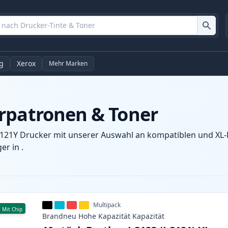
g
Xerox
Mehr Marken
rpatronen & Toner
-121Y Drucker mit unserer Auswahl an kompatiblen und XL-P
r in .
Multipack
Mit Chip
Brandneu
Hohe Kapazität
Kapazität