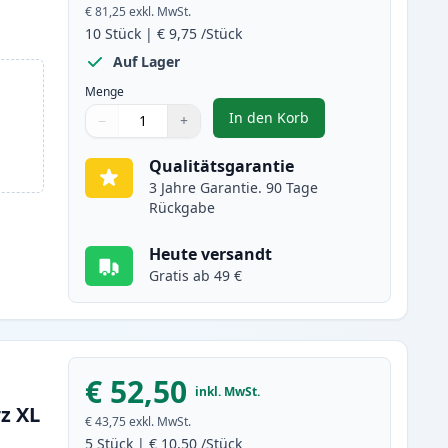
€ 81,25
exkl. MwSt.
10
Stück
|
€ 9,75
/Stück
Auf Lager
Menge
In den Korb
−
+
,
10 stück Brother LC123 (L
Menge
Verwenden Sie die Tasten, um anzupassen
Menge
:
1
Qualitätsgarantie
3 Jahre Garantie. 90 Tage
Rückgabe
Heute versandt
Gratis ab 49 €
€ 52,50
inkl. MwSt.
z XL
€ 43,75
exkl. MwSt.
5
Stück
|
€ 10,50
/Stück