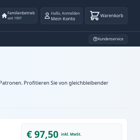
Familienbetrieb
Hallo
,
Anmelden
Warenkorb
Mein Konto
seit 1997
Kundenservice
atronen. Profitieren Sie von gleichbleibender
€ 97,50
inkl. MwSt.